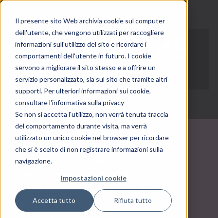
Il presente sito Web archivia cookie sul computer
dell'utente, che vengono utilizzati per raccogliere
informazioni sull'utilizzo del sito e ricordare i
comportamenti dell'utente in futuro. I cookie
servono a migliorare il sito stesso e a offrire un
servizio personalizzato, sia sul sito che tramite altri
supporti. Per ulteriori informazioni sui cookie,
consultare l'informativa sulla privacy
Se non si accetta l'utilizzo, non verrà tenuta traccia
del comportamento durante visita, ma verrà
utilizzato un unico cookie nel browser per ricordare
VIDEA 25
che si è scelto di non registrare informazioni sulla
Un’agenzia di comunicazione,
navigazione.
venticinque anni di idee.
Impostazioni cookie
E per una notte, un luogo d’arte.
Accetta tutto
Rifiuta tutto
VIDEA 25 è un evento-esposizione che
celebra il venticinquesimo anniversario di